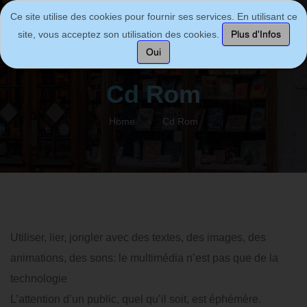
Ce site utilise des cookies pour fournir ses services. En utilisant ce
site, vous acceptez son utilisation des cookies.
Plus d'Infos
Oui
Cd Rom
Home
Cd Rom
Utiliser, lier, jongler avec des textes, des images, des
animations, des sons: le multimédia n’est pas que de la
technologie
L’attention d’un public, quel qu’il soit, est éphémère.