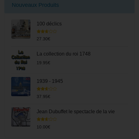
Nouveaux Produits
100 déclics
Note
27.30
€
2.55
sur
5
La collection du roi 1748
19.95
€
1939 - 1945
Note
37.95
€
2.47
sur
5
Jean Dubuffet le spectacle de la vie
Note
10.00
€
2.48
sur
5