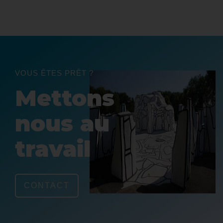
VOUS ÊTES PRÊT ?
Mettons
nous au
travail
CONTACT