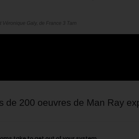
et Véronique Galy, de France 3 Tarn
us de 200 oeuvres de Man Ray exp
oms take to get out of your system