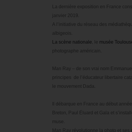
La dernière exposition en France cons
janvier 2019.
A l’initiative du réseau des médiathèque
albigeois.
La scène nationale
, le
musée Toulous
photographe américain.
Man Ray – de son vrai nom Emmanuel R
principes de l’éducateur libertaire c
le mouvement Dada.
Il débarque en France au début années 
Breton, Paul Éluard et Gala et s’insta
muse.
Man Ray révolutionne la photo et ses c