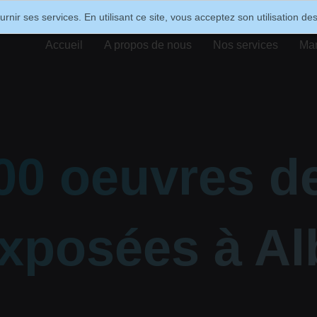
ournir ses services. En utilisant ce site, vous acceptez son utilisation d
Accueil
A propos de nous
Nos services
Ma
200 oeuvres d
xposées à Al