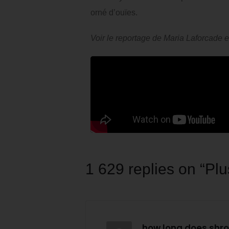
orné d’ouïes.
Voir le reportage de Maria Laforcade 
1 629 replies on “Pl
how long does shro