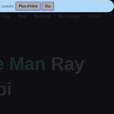
es cookies.
Plus d'Infos
Oui
n Ray
Blog
Boutique
Mon compte
Contact
e Man Ray
bi