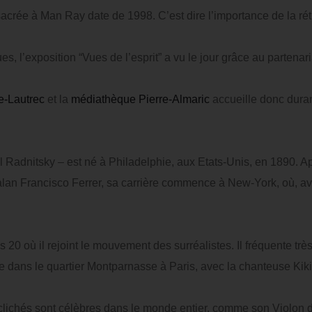
acrée à Man Ray date de 1998. C’est dire l’importance de la rét
s, l’exposition “Vues de l’esprit” a vu le jour grâce au partenari
e-Lautrec
et la
médiathèque Pierre-Almaric
accueille donc duran
adnitsky – est né à Philadelphie, aux Etats-Unis, en 1890. A
atalan Francisco Ferrer, sa carrière commence à New-York, où, 
20 où il rejoint le mouvement des surréalistes. Il fréquente tr
lle dans le quartier Montparnasse à Paris, avec la chanteuse Ki
lichés sont célèbres dans le monde entier, comme son Violon d’